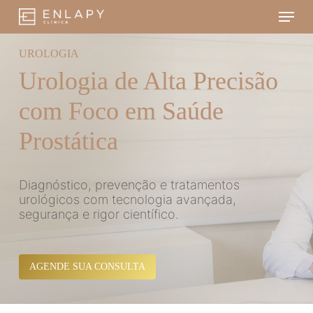
Skip
Menu
to
main
content
UROLOGIA
Urologia de Alta Precisão
com Foco em Saúde
Prostática
Diagnóstico, prevenção e tratamentos
urológicos com tecnologia avançada,
segurança e rigor científico.
AGENDE SUA CONSULTA