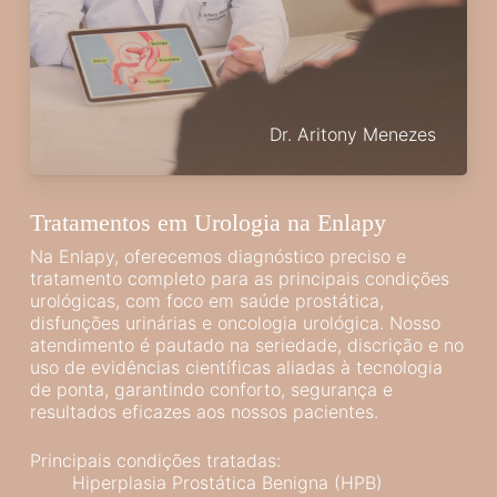
Dr. Aritony Menezes
Tratamentos em Urologia na Enlapy
Na Enlapy, oferecemos diagnóstico preciso e
tratamento completo para as principais condições
urológicas, com foco em saúde prostática,
disfunções urinárias e oncologia urológica. Nosso
atendimento é pautado na seriedade, discrição e no
uso de evidências científicas aliadas à tecnologia
de ponta, garantindo conforto, segurança e
resultados eficazes aos nossos pacientes.
Principais condições tratadas:
Hiperplasia Prostática Benigna (HPB)